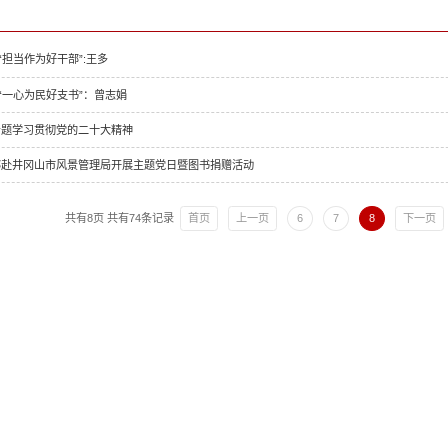
“担当作为好干部”:王多
“一心为民好支书”：曾志娟
专题学习贯彻党的二十大精神
部赴井冈山市风景管理局开展主题党日暨图书捐赠活动
共有8页
共有74条记录
首页
上一页
6
7
8
下一页