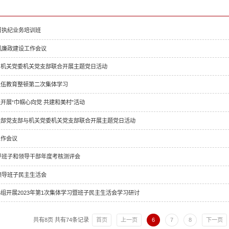
监督执纪业务培训班
党风廉政建设工作会议
、机关党委机关党支部联合开展主题党日活动
队伍教育整顿第二次集体学习
开展“巾帼心向党 共建和美村”活动
发部党支部与机关党委机关党支部联合开展主题党日活动
工作会议
领导班子和领导干部年度考核测评会
度领导班子民主生活会
组开展2023年第1次集体学习暨班子民主生活会学习研讨
共有8页
共有74条记录
首页
上一页
6
7
8
下一页