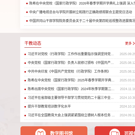
红旗冉冉升起，爱党爱国热情在胸中激荡。 在“两优一先”表彰大会上，学院对获得
度“两优一先”、2025年度考核等次“优秀”人员等先进集体和个人进行表彰。分管
一职责是为党工作”，凝心聚力、创新实干，以更加饱满的热情、更加昂扬的斗志
中央广播电视总台与学院开展树立和践行正确政绩观联合主题党日活动
以崇高敬意、寄托无尽哀思。在鲜红的党旗前，大家高举右拳，重温入党誓词，以
中国井冈山干部学院院务委员会关于二十届中央第四轮巡视整改进展情
随着《映山红》《红星歌》《红星照我去战斗》等脍炙人口的经典曲目响起，悠扬
心。 学院分管日常工作的副院长张鹏还走访慰问了退休老干部和生活困难党员，
宽参加上述活动。
干教动态
更多
习近平对党校（行政学院）工作作出重要指示强调坚持党校姓党牢记党校初心 更好为党育才为党献策
2025.09.2
中央党校（国家行政学院）负责人就修订颁布《中国共产党党校（行政学院）工作条例》答记者问
2025.08.1
中共中央印发《中国共产党党校（行政学院）工作条例》
2025.08.1
陈希在中央党校（国家行政学院）2025年春季学期开学典礼上强调着力提高政治能力 自觉做对党忠诚老实的模范践行者
2025.03.0
陈希出席中央党校（国家行政学院）2024年秋季学期第二批进修班开学典礼并讲话
2024.11.1
习近平在省部级主要领导干部学习贯彻党的二十届三中全会精神专题研讨班开班式上发表重要讲话强调深入学习贯彻党的二十届三中全会精神 凝心聚力推动改革行稳致远李强主持 赵乐际王沪宁蔡奇丁薛祥李希韩正出席
2024.10.3
提升干部教育培训数字化水平
2024.10.1
习近平在全国教育大会上强调紧紧围绕立德树人根本任务 朝着建成教育强国战略目标扎实迈进习近平代表党中央向全国广大教师和教育工作者致以节日祝贺和诚挚问候李强主持 赵乐际王沪宁蔡奇李希出席 丁薛祥讲话
2024.09.1
数字图书馆
可视