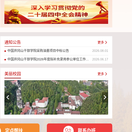
通知公告
更多
中国井冈山干部学院采购油墨项目中标公告
2026.08.01
中国井冈山干部学院2026年度拟补充录用参公单位工作人员公示公告
2026.06.17
美丽校园
更多
定点帮扶
联系办班