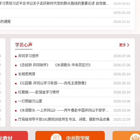
省直机关工委授予的模范机关建设标兵集体、“四强”党支部、先进基层党组织，学院2026年
陈希在中央党校（国家行政学院）2026年春季学期开学典礼上强调 深入学习贯彻习近平总书记关于走好新时代党的群众路线的重要论述 自觉做矢志为民造福的无私奉献者
2026.03.01
日常工作的副院长张鹏要求全院党员干部以先进典型为榜样，牢记自己的“第一身份是共产党员，第
推动学院高质量发展。 在井冈山革命烈士陵园，全体党员敬献花篮并默哀鞠躬，向革命先烈致
2026.04.28
铿锵誓言向党作出庄严承诺。 当晚，国家大剧院原创民族歌剧《映山红》直播在学院上映，
况的通报
2026.03.31
旋律回溯烽火岁月，唱响军民鱼水深情，激励着现场党员干部坚守初心、永跟党走的信念决
并将为全体党员讲授党课。副院长、一级巡视员柯华，副院长程吉生、肖华孝，院务委员王旭
学员心声
更多
9
井冈学习感怀
2026.07.06
2
《念奴娇 井冈咏怀》 《水调歌头 中央苏区行》
2026.07.06
2
长相思两首
2026.05.19
1
《沁园春·井冈山学习有感——向毛主席致敬》
2026.05.19
6
红都赋——赴瑞金学习寄怀
2026.03.16
0
一灯照破万山雾
2026.03.06
8
《水调歌头·一上井冈山》——丙午春赴中国井冈山干部学院培训有怀
2026.03.06
2
厅局级领导干部191期培训班师生书法、诗歌、摄影作品合集
2025.12.09
化教材
中井院学报