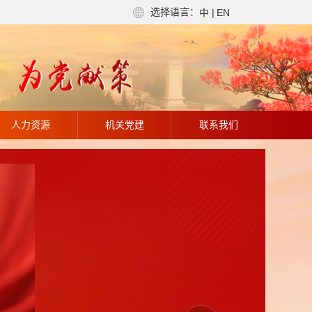
选择语言：
中
|
EN
人力资源
机关党建
联系我们