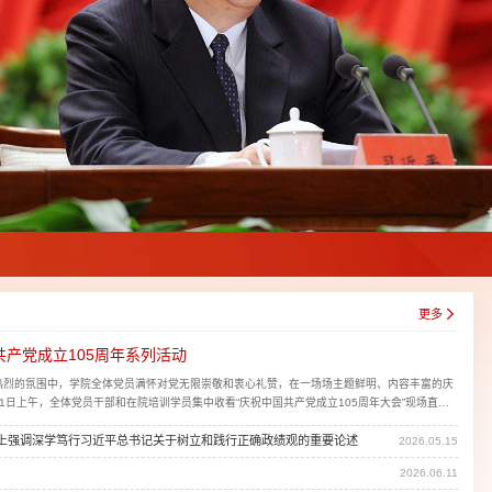
05周年大会上的讲话
会上发表重要讲话
特色社会主义思想
更多
产党成立105周年系列活动
热烈的氛围中，学院全体党员满怀对党无限崇敬和衷心礼赞，在一场场主题鲜明、内容丰富的庆
日上午，全体党员干部和在院培训学员集中收看“庆祝中国共产党成立105周年大会”现场直
，擘画复兴前路，总书记的重要讲话鼓舞人心、催人奋进。大家纷纷表示，在新的历史起点上，
色社会主义思想为指导，全面贯彻习近平党建思想，深刻领悟“两个确立”的决定性意义，增强
礼上强调深学笃行习近平总书记关于树立和践行正确政绩观的重要论述
2026.05.15
育才、为党献策初心使命，积极发挥国家级干部教育培训机构示范引领作用，奋力谱写新时代干部教
2026.06.11
。全体党员干部和培训学员整齐列队，肃立注目，伴随着雄壮激昂的《义勇军进行曲》，五星