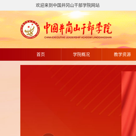
欢迎来到中国井冈山干部学院网站
首页
学院概况
教学资源