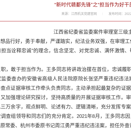
“新时代赣鄱先锋”之“担当作为好干部
来源：江西机关党建官网
发布时间：2022.
江西省纪委省监委案件审理室三级
品行好，勇于奉献，严谨踏实，纪法业务双强，在审理工作
用担当诠释忠诚”的理念，信念坚定、对党忠诚、满怀激情、
，敢于担当作为。王多同志将讲政治摆在首位，忠诚履职尽责
家监委查办的安徽省高级人民法院原院长张坚严重违纪违法
外查点证据审核工作牵头负责同志，主动承担起最复杂的证据
，又加强理论研究探讨，坚持高质量的开展证据审核工作。审
见三万余字，观点鲜明、论述有力、逻辑清晰，充分发挥专案
调查组领导和同志们的充分肯定。2021年8月，王多同志
委原常委、杭州市委原书记周江勇严重违纪违法案，担任外查