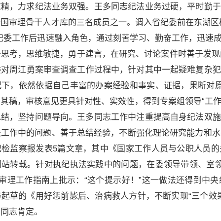
，力求纪法业务双强。王多同志纪法业务过硬，平时勤于
国审理骨干人才库的三名成员之一。调入省纪委前在东湖区
纪委工作后迅速融入角色，通过刻苦学习、勤奋工作，迅速
思考，思维敏捷，勇于建言，在研究、讨论案件时善于发现问
委对周江勇案审查调查工作过程中，针对其中一起疑难复杂犯
况下，依然依据自己丰富的办案经验和事实、证据，果断对原
其稿，审核意见更具针对性、实效性，得到专案组领导“工作
，坚持问题导向。王多同志工作中注重提高自身纪法双施
工作中的问题、善于总结经验，不断强化理论研究能力和水平
纪检监察报发表5篇文章，其中《国家工作人员与公职人员的
网站转载。针对执纪执法实践中的问题，在委领导带领、室领
2期审理工作指南上批示：“这个提示好！”这一做法还得到
起草的《用好惩前毖后、治病救人方针，不断实现“三个效
导同志肯定。