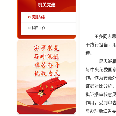
机关党建
党建动态
群团工作
王多同志思想
干践行担当，
绩。
一是忠诚履职
与中央纪委国
作。作为安徽
证据对比分析
拟证据审核意
作用，受到审查
与办理浙江省