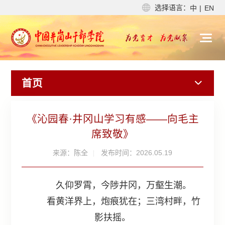
选择语言：
中
|
EN
首页
《沁园春·井冈山学习有感——向毛主
席致敬》
来源：陈全
发布时间：2026.05.19
久仰罗霄，今陟井冈，万壑生潮。
看黄洋界上，炮痕犹在；三湾村畔，竹
影扶摇。