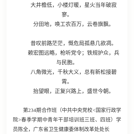
大井檐低，小楼灯暖，星火当年破寂
寥。
分田地，唤工农百万，云卷旗飘。
昔叹前路茫茫，慨危局孤悬几欲凋。
赖宏图远略，枪听党令；铁规护众，兵
与民胞。
八角微光，千秋大义，总有新松接碧
霄。
抬望眼，正复兴路上，盛世今朝。
第234期合作班（中共中央党校<国家行政学
院>春季学期中青年干部培训班三班、四班）学
员陈全，广东省卫生健康委体制改革处处长