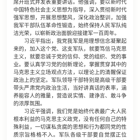
席开班式并发表重要讲话。他强调，要以新时代
中国特色社会主义思想为指导，深入贯彻新时代
强军思想，开展思想整风，深化政治整训，加强
我军干部队伍革命性锻造，始终保持人民军队纯
洁光荣，以崭新政治面貌迎接建军一百周年。
习近平指出，我党我军是用理想信念凝聚起
来的，加入这个党、这支军队，就要笃信马克思
主义，就要忠诚于党的信仰、党的组织、党的事
业。要认真学习党的创新理论，掌握贯穿其中的
马克思主义立场观点方法，以理论上的清醒保证
政治上的坚定。军队领导干部特别是高级干部要
带头严肃党内政治生活，当好讲真话的表率，涵
养能容人的雅量，营造说实情、建诤言、敢斗争
的浓厚氛围。
习近平强调，我们党是始终代表最广大人民
根本利益的马克思主义政党，没有任何自己的特
殊利益，一切谋私贪腐的思想和行为都同党的性
质宗旨格格不入。军队各级干部要自觉摆正位