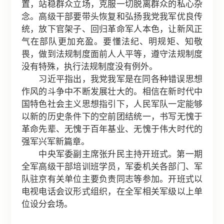
置，站稳群众立场，克服一切脱离群众的私心杂
念。高级干部要带头恢复和弘扬我党我军优良传
统，放下官架子、回归革命军人本色，让新风正
气在部队更加充盈。要懂法纪、明规矩、知敬
畏，做到法规制度面前人人平等，遵守法规制度
没有特殊，执行法规制度没有例外。
习近平指出，我党我军是在同各种错误思想
作风的斗争中不断发展壮大的。相信在新时代中
国特色社会主义思想指引下，人民军队一定能够
以新的历史条件下的空前团结统一，书写无愧于
革命先辈、无愧于百年基业、无愧于伟大时代的
强军兴军新篇章。
中央军委副主席张升民主持开班式。第一期
全军高级干部培训班学员，军委机关各部门、军
队驻京有关单位主要负责同志等参加。开班式以
电视电话会议形式组织，在全军相关军级以上单
位设分会场。