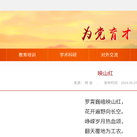
教育培训
学术科研
对外交流
映山红
来源： 杨 波
发布时间：2024.05.0
罗霄巍峨映山红，
花开遍野向长空。
峥嵘岁月热血颂，
翻天覆地为工农。