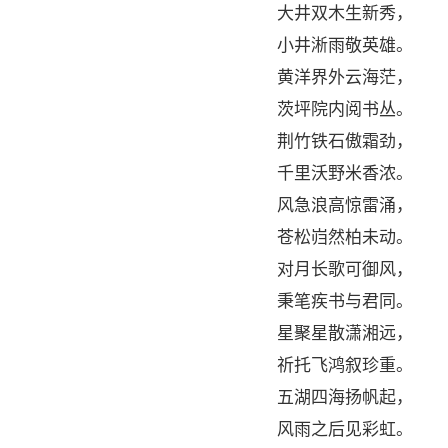
大井双木生新秀，
小井淅雨敬英雄。
黄洋界外云海茫，
茨坪院内阅书丛。
荆竹铁石傲霜劲，
千里沃野米香浓。
风急浪高惊雷涌，
苍松岿然柏未动。
对月长歌可御风，
秉笔疾书与君同。
星聚星散潇湘远，
祈托飞鸿叙珍重。
五湖四海扬帆起，
风雨之后见彩虹。