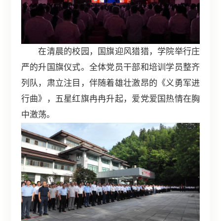
在清晨的校园，国旗迎风猎猎，学院举行庄
严的升国旗仪式。全体党员干部和培训学员整齐
列队，肃立注目，伴随着雄壮激昂的《义勇军进
行曲》，五星红旗冉冉升起，爱党爱国热情在胸
中激荡。