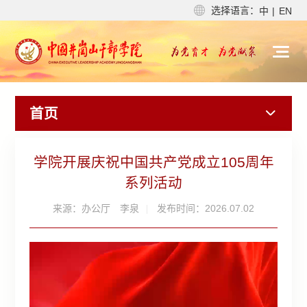
选择语言：
中
|
EN
首页
学院开展庆祝中国共产党成立105周年
系列活动
来源：办公厅 李泉
发布时间：2026.07.02