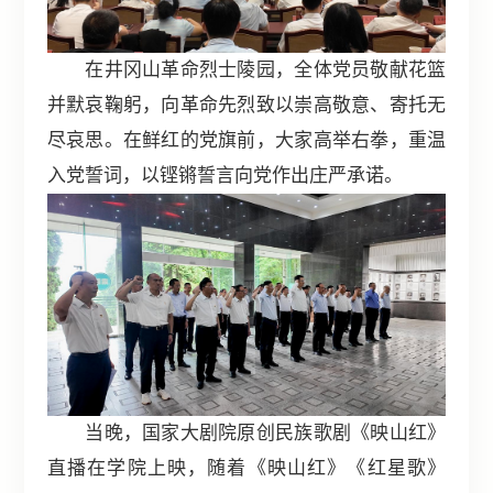
在井冈山革命烈士陵园，全体党员敬献花篮
并默哀鞠躬，向革命先烈致以崇高敬意、寄托无
尽哀思。在鲜红的党旗前，大家高举右拳，重温
入党誓词，以铿锵誓言向党作出庄严承诺。
当晚，国家大剧院原创民族歌剧《映山红》
直播在学院上映，随着《映山红》《红星歌》