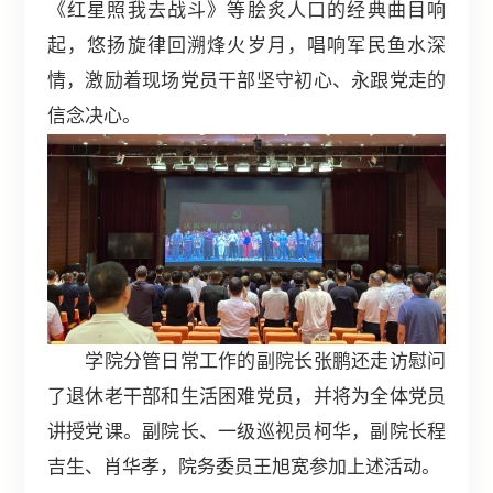
《红星照我去战斗》等脍炙人口的经典曲目响
起，悠扬旋律回溯烽火岁月，唱响军民鱼水深
情，激励着现场党员干部坚守初心、永跟党走的
信念决心。
学院分管日常工作的副院长张鹏还走访慰问
了退休老干部和生活困难党员，并将为全体党员
讲授党课。副院长、一级巡视员柯华，副院长程
吉生、肖华孝，院务委员王旭宽参加上述活动。