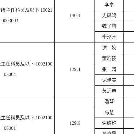
李卓
一级主任科员及以下
10021
130.3
史凤鸣
0003003
魏子旃
李泽齐
谢二姣
董晗筱
级主任科员及以下
1002100
129.4
张一婧
03004
戈佳美
黄远声
潘琴
马慧
级主任科员及以下
1002100
129.6
谢维维
05001
孙晓曼