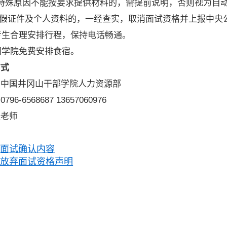
殊原因不能按要求提供材料的，需提前说明，否则视为自动
假证件及个人资料的，一经查实，取消面试资格并上报中央
考生合理安排行程，保持电话畅通。
间学院免费安排食宿。
方式
国井冈山干部学院人力资源部
6568687 13657060976
老师
：面试确认内容
：放弃面试资格声明
中