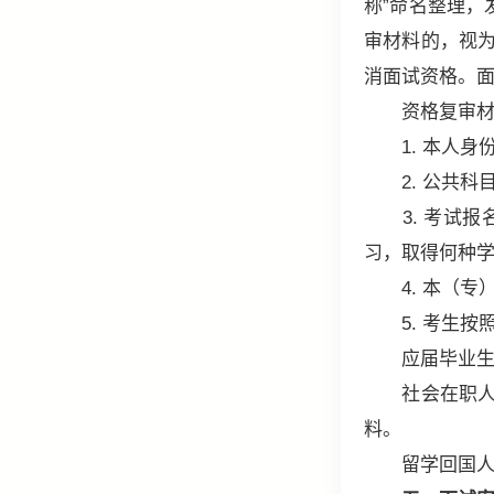
称”命名整理，发
审材料的，视
消面试资格。
资格复审材
1. 本人身份
2. 公共科
3. 考试报
习，取得何种
4. 本（专
5. 考生按
应届毕业生提
社会在职人员
料。
留学回国人员