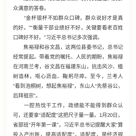
众满意的答卷。
“金杯银杯不如群众口碑，群众说好才是真
的好。”“衡量干部业绩好不好，关键要看老百姓
口碑好不好。”习近平总书记多次强调。
焦裕禄和谷文昌，这两位县委书记，总书记
经常提起。带着党的嘱托、人民的期盼，焦裕禄
在河南兰考，谷文昌在福建东山，抗击风沙、植
树造林，呕心沥血、鞠躬尽瘁。至今，兰考人
“看到泡桐树，想起焦裕禄”，东山人“先祭谷公，
后拜祖宗”。
一腔热忱干工作，政绩能不能得到群众认
可，还要拿“适配度”这把尺子量一量。1月20日，
省部班“开年第一课”，习近平总书记提醒大家“算
投入产出账，提高适配度”。适配度，是经济规